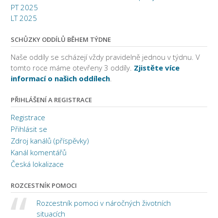
PT 2025
4. den
LT 2025
Den záhad
SCHŮZKY ODDÍLŮ BĚHEM TÝDNE
3. den
Naše oddíly se scházejí vždy pravidelně jednou v týdnu. V
Univerziáda I.
tomto roce máme otevřeny 3 oddíly.
Zjistěte více
informací o našich oddílech
.
2. den
Standarty
PŘIHLÁŠENÍ A REGISTRACE
1. den
Registrace
Příjezd na tábor
Přihlásit se
Zdroj kanálů (příspěvky)
Kanál komentářů
Česká lokalizace
ROZCESTNÍK POMOCI
Rozcestník pomoci v náročných životních
situacích