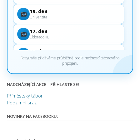
19. den
Univerzita
17. den
Eldorado III.
16. den
Eldorado II.
Fotografie přidáváme průběžně podle možností táborového
připojení.
15. den
Eldorado
NADCHÁZEJÍCÍ AKCE – PŘIHLASTE SE!
14. den
Příměstský tábor
Catch Game
Podzimní sraz
13. den
NOVINKY NA FACEBOOKU:
Koupaliště II.
12. den
Kleopatra III.