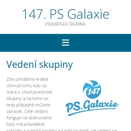
Skip
147. PS Galaxie
to
content
PIONÝRSKÁ SKUPINA
Vedení skupiny
Zde přinášíme krátké
shrnutí toho, kdo se
stará o chod pionýrské
skupiny a na koho se
tedy případně můžete
obracet. Celé vedení
funguje na dobrovolné
bázi, má pravidelné
schůzky a vymýšlí novinky na naší skupině. Ve vedení se