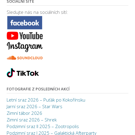
SOCIÁLNÍ SÍTĚ
11. den
Sledujte nás na sociálních sítí:
Kleopatra II.
10. den
Kleopatra
9. den
UNI II.
8. den
Plnovous
7. den
FOTOGRAFIE Z POSLEDNÍCH AKCÍ
Koupaliště
Letní sraz 2026 – Puťák po Kokořínsku
Jarní sraz 2026 – Star Wars
6. den
Zimní tábor 2026
Konstantinopol II.
Zimní sraz 2026 – Shrek
Podzimní sraz II 2025 – Zootropolis
5. den
Konstantinopol
Podzimní sraz I 2025 – Galaktická Afterparty